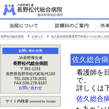
J
「地
長野松代総合病院
＞
お知らせ
＞
佐久総合病院看護専門学校からのお知らせ(2
お問い合わせ先
佐久総合病
JA長野厚生連
長野松代総合病院
〒381-1231
看護師を
長野県長野市松代町松代183
で。
TEL:026-278-2031
FAX:026-278-9167
詳しくは
お問い合わせ
佐久総合
サイト内検索
powered by Google
キャン