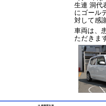
生連 洞
にゴール
対して感
車両は、
ただきま