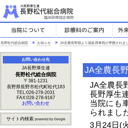
J
「地
長野松代総合病院
＞
お知らせ
＞
JA全農長野様より福祉用車両が寄贈されま
お問い合わせ先
JA全農長
JA長野厚生連
長野松代総合病院
〒381-1231
JA全農長
長野県長野市松代町松代183
長野厚生
TEL:026-278-2031
FAX:026-278-9167
当院にも車両
お問い合わせ
られまし
サイト内検索
powered by Google
3月24日