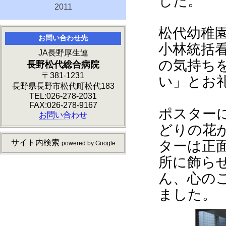
した。
2011
松代幼稚
お問い合わせ先
小林統括
JA長野厚生連
の気持ち
長野松代総合病院
〒381-1231
い」とお
長野県長野市松代町松代183
TEL:026-278-2031
FAX:026-278-9167
ポスター
お問い合わせ
どりの花
ターは正
サイト内検索
powered by Google
所に飾ら
ん、心の
ました。