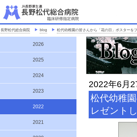
J
「地
長野松代総合病院
＞
blog
＞
松代幼稚園の皆さんから「花の日」ポスターをプレ
2026
2025
2024
2022年6月2
2023
松代幼稚
2022
レゼントし
2021