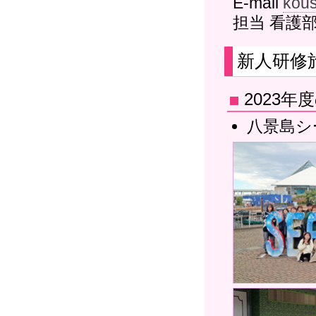
E-mail
kous
担当 看護
新人研修
2023
八景島シ