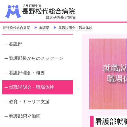
J
「地
長野松代総合病院
＞
看護部
＞
就職説明会・職場体験
─ 看護部
─ 看護部長からのメッセージ
─ 看護部理念・概要
─ 就職説明会・職場体験
─ 教育・キャリア支援
─ 看護部紹介動画
看護部就