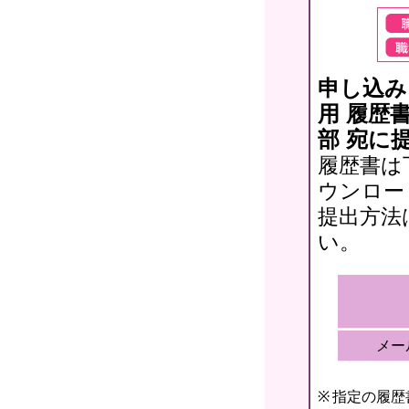
申し込み
用 履歴
部 宛に
履歴書は
ウンロー
提出方法
い。
メー
指定の履歴