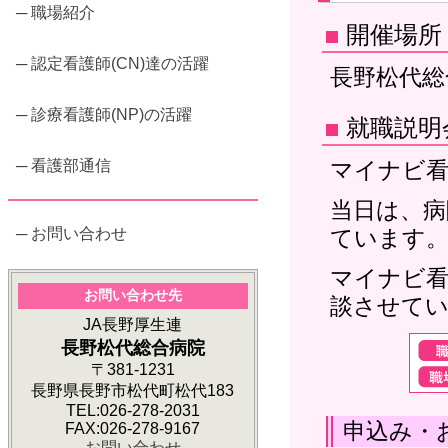
─ 職場紹介
開催場所
─ 認定看護師(CN)達の活躍
長野松代総
─ 診療看護師(NP)の活躍
就職説明
─ 看護部通信
マイナビ
当日は、病
─ お問い合わせ
ています。
マイナビ看
お問い合わせ先
談させて
JA長野厚生連
長野松代総合病院
〒381-1231
長野県長野市松代町松代183
TEL:026-278-2031
申込み・
FAX:026-278-9167
お問い合わせ