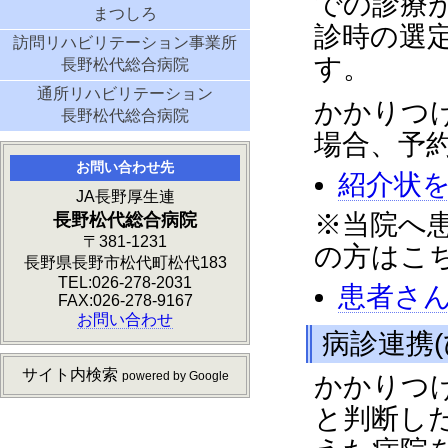
での診療
まつしろ
診時の選定
訪問リハビリテーション事業所
す。
長野松代総合病院
通所リハビリテーション
かかりつ
長野松代総合病院
場合、予
お問い合わせ先
紹介状
JA長野厚生連
※当院へ
長野松代総合病院
〒381-1231
の方はこ
長野県長野市松代町松代183
TEL:026-278-2031
患者さ
FAX:026-278-9167
お問い合わせ
病診連携
サイト内検索
powered by Google
かかりつ
と判断し