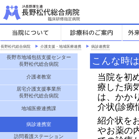
J
「地
長野松代総合病院
＞
介護支援・地域医療連携
＞
病診連携室
長野市地域包括支援センター
こんな時
長野松代総合病院
当院を初
介護者教室
療した病
居宅介護支援事業所
は、かか
長野松代総合病院
介状(診療
地域医療連携課
紹介状を
病診連携室
やお薬の
訪問看護ステーション