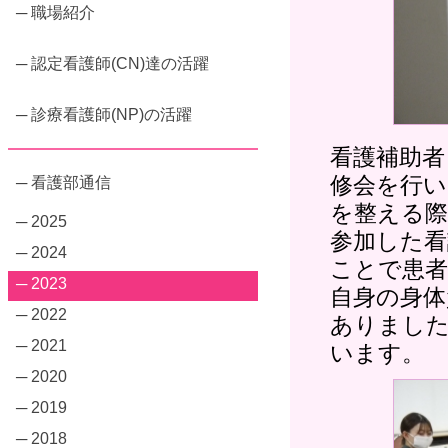
─ 職場紹介
─ 認定看護師(CN)達の活躍
─ 診療看護師(NP)の活躍
看護補助者
修会を行い
─ 看護部通信
を整える
─ 2025
参加した看
─ 2024
ことで患者
─ 2023
自身の身体
─ 2022
ありました
─ 2021
います。
─ 2020
─ 2019
─ 2018