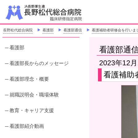
J
「地
長野松代総合病院
＞
看護部
＞
看護部通信
＞
看護補助者研修会を行いました(
─ 看護部
看護部通
2023年12月
─ 看護部長からのメッセージ
看護補助者
─ 看護部理念・概要
─ 就職説明会・職場体験
─ 教育・キャリア支援
─ 看護部紹介動画