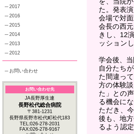
を、当院が
─ 2017
た。発表演
─ 2016
会場で対面
会長の西元
─ 2015
きし、12
─ 2014
ッション
─ 2013
─ 2012
学会後、当
自分たちが
─ お問い合わせ
た間違っ
方の体験
お問い合わせ先
た」との声
JA長野厚生連
る機会に
長野松代総合病院
ただき、
〒381-1231
後も、地方
長野県長野市松代町松代183
TEL:026-278-2031
るよう認
FAX:026-278-9167