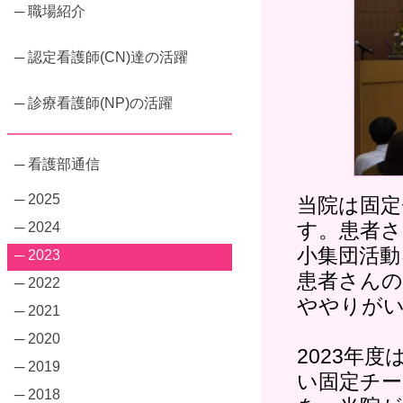
─ 職場紹介
─ 認定看護師(CN)達の活躍
─ 診療看護師(NP)の活躍
─ 看護部通信
─ 2025
当院は固定
す。患者さ
─ 2024
小集団活動
─ 2023
患者さんの
─ 2022
ややりが
─ 2021
─ 2020
2023年
─ 2019
い固定チー
─ 2018