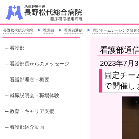
J
「地
長野松代総合病院
＞
看護部
＞
看護部通信
＞
固定チームナーシング研究会 
─ 看護部
看護部通
2023年7月
─ 看護部長からのメッセージ
固定チー
─ 看護部理念・概要
で開催しま
─ 就職説明会・職場体験
─ 教育・キャリア支援
─ 看護部紹介動画